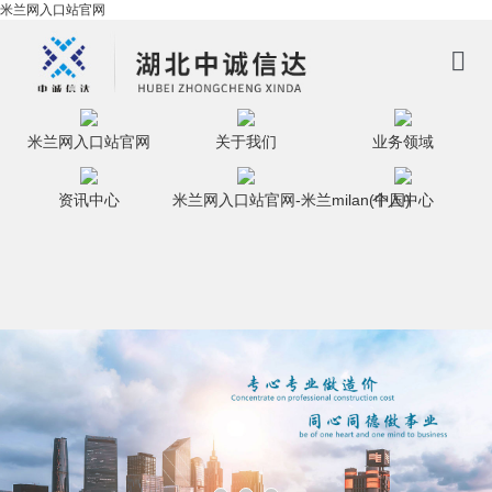
米兰网入口站官网
米兰网入口站官网
米兰网入口站官网
关于我们
业务领域
关于我们
资讯中心
米兰网入口站官网-米兰milan(中国)
个人中心
业务领域
资讯中心
米兰网入口站官网-米兰milan(中国)