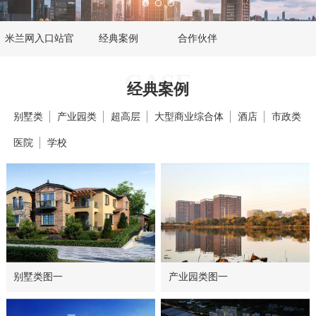
米兰网入口站官
经典案例
合作伙伴
网-米兰milan(中
CASE
经典案例
国)
别墅类
产业园类
超高层
大型商业综合体
酒店
市政类
医院
学校
别墅类图一
产业园类图一