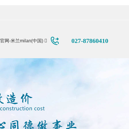
027-87860410
网-米兰milan(中国)