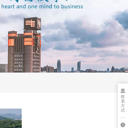
联
系
方
式