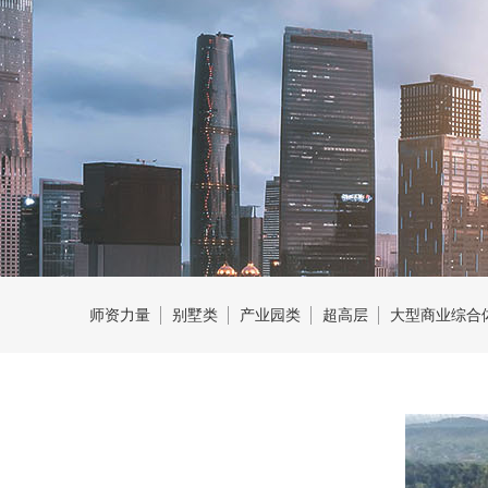
师资力量
别墅类
产业园类
超高层
大型商业综合