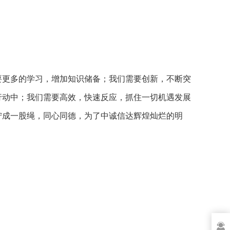
要更多的学习，增加知识储备；我们需要创新，不断突
行动中；我们需要高效，快速反应，抓住一切机遇发展
拧成一股绳，同心同德，为了中诚信达辉煌灿烂的明