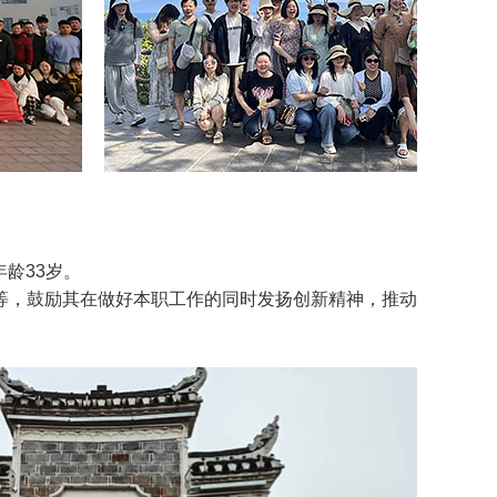
年龄33岁。
等，鼓励其在做好本职工作的同时发扬创新精神，推动