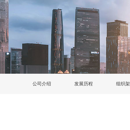
公司介绍
发展历程
组织架