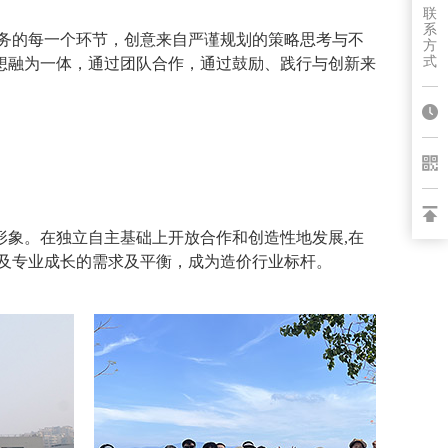
联
系
务的每一个环节，创意来自严谨规划的策略思考与不
方
式
想融为一体，通过团队合作，通过鼓励、践行与创新来
象。在独立自主基础上开放合作和创造性地发展,在
及专业成长的需求及平衡，成为造价行业标杆。