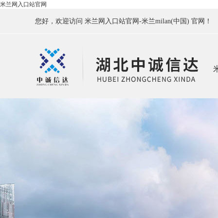
米兰网入口站官网
您好，欢迎访问 米兰网入口站官网-米兰milan(中国) 官网！