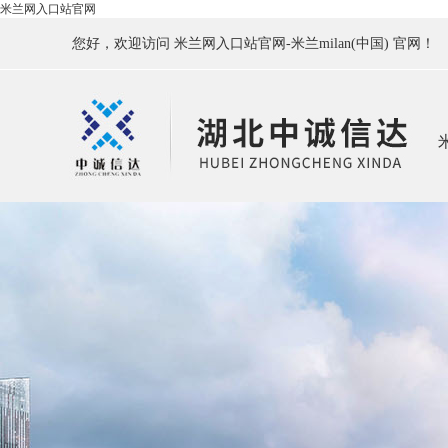
米兰网入口站官网
您好，欢迎访问 米兰网入口站官网-米兰milan(中国) 官网！