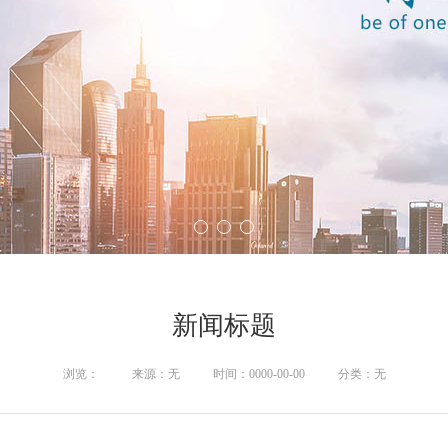
新闻标题
浏览：
来源：无
时间：0000-00-00
分类：无