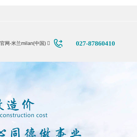
027-87860410
网-米兰milan(中国)