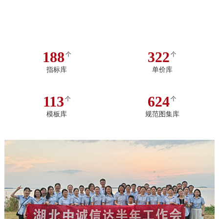
188
322
个
个
指标库
单价库
113
624
个
个
模板库
规范图集库