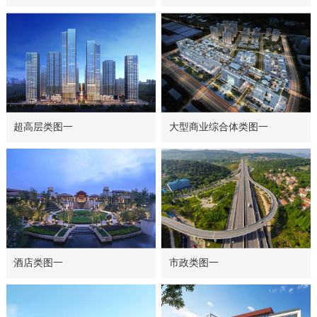
超高层类图一
大型商业综合体类图一
酒店类图一
市政类图一