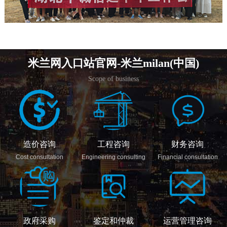
米兰网入口站官网-米兰milan(中国)
Scope of business
造价咨询
工程咨询
财务咨询
Cost consultation
Engineering consulting
Financial consultation
政府采购
鉴定和仲裁
运营管理咨询